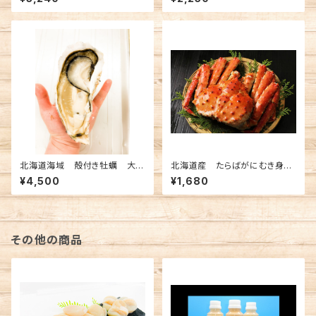
北海道海域 殻付き牡蠣 大サ
北海道産 たらばがにむき身
イズ 10個
100ｇ １パック
¥4,500
¥1,680
その他の商品