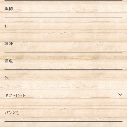
魚卵
鮭
珍味
漬魚
他
ギフトセット
しゃぶしゃぶ
パンとも