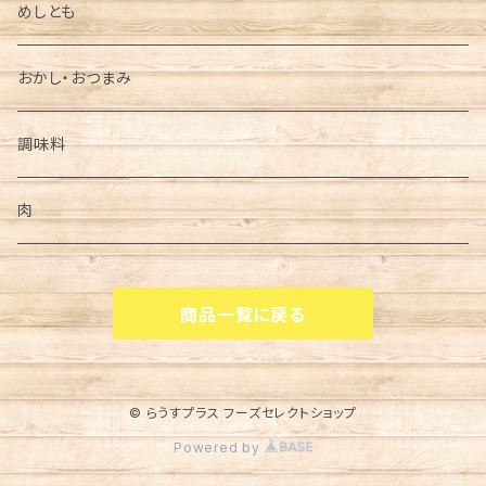
お刺身
めしとも
かに・えび
おかし・おつまみ
鮭
調味料
魚卵
肉
干物
商品一覧に戻る
ごちそう
鍋
© らうすプラス フーズセレクトショップ
Powered by