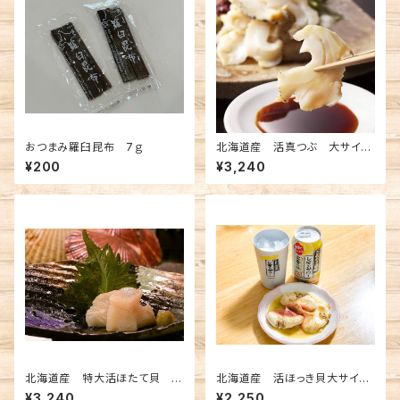
おつまみ羅臼昆布 7ｇ
北海道産 活真つぶ 大サイ
ズ 3個
¥200
¥3,240
北海道産 特大活ほたて貝 ３
北海道産 活ほっき貝大サイ
枚
ズ 3個
¥3,240
¥2,250