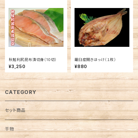
秋鮭利尻昆布漬切身（10切）
羅臼産開きほっけ（１枚）
¥3,250
¥880
CATEGORY
セット商品
干物