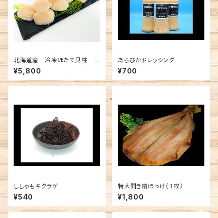
北海道産 冷凍ほたて貝柱 2
あらびかドレッシング
00ｇ×2
¥5,800
¥700
ししゃもキクラゲ
特大開き縞ほっけ（１枚）
¥540
¥1,800