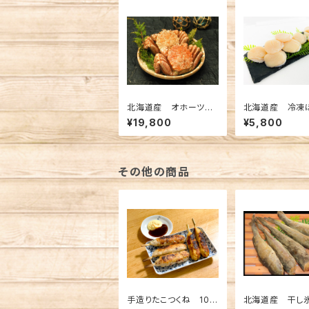
北海道産 オホーツ
北海道産 冷凍
ク 冷凍海明け毛が
貝柱 200ｇ×2
¥19,800
¥5,800
に 約700ｇ 2杯
その他の商品
手造りたこつくね 10本
北海道産 干し