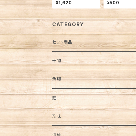
入
（こまい） 約20
¥1,620
¥500
CATEGORY
セット商品
干物
魚卵
鮭
珍味
漬魚