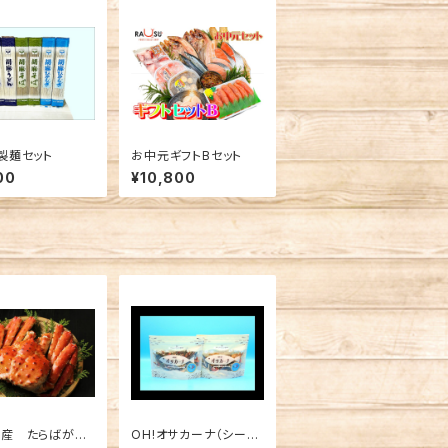
製麺セット
お中元ギフトBセット
00
¥10,800
道産 たらばがに
OH!オサカーナ（シーフ