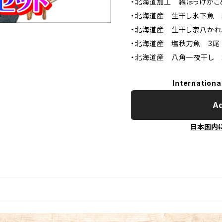
・北海道加工 縞ほっけがご
・北海道産 生干し氷下魚 
・北海道産 生干し宗八かれ
・北海道産 塩秋刀魚 3尾
・北海道産 八角一夜干し 
Internationa
Ad
日本国内