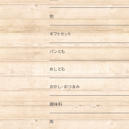
他
ギフトセット
しゃぶしゃぶ
パンとも
お刺身
めしとも
かに・えび
おかし・おつまみ
鮭
調味料
魚卵
肉