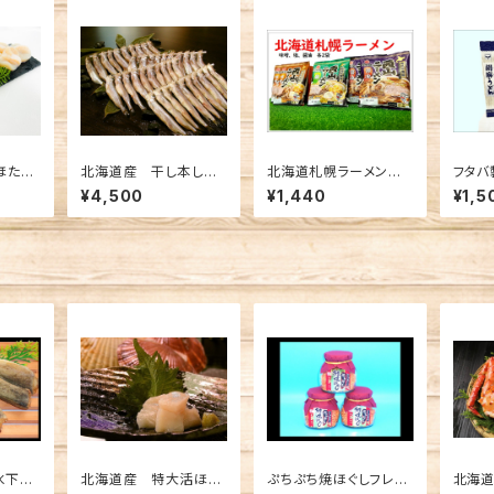
ほたて
北海道産 干し本しし
北海道札幌ラーメンセッ
フタバ
ゃも オス20尾
ト6食セット
¥4,500
¥1,440
¥1,5
氷下魚
北海道産 特大活ほた
ぷちぷち焼ほぐしフレー
北海