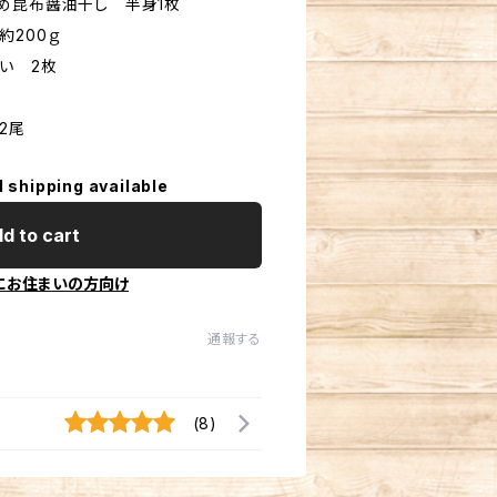
め昆布醤油干し 半身1枚
約200ｇ
い 2枚
2尾
l shipping available
d to cart
にお住まいの方向け
通報する
(8)