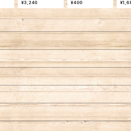
0ｇ
て貝 ３枚
ク
むき身
¥3,240
¥400
¥1,6
ク