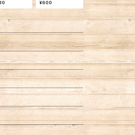
 100ｇ １パッ
ードミックス）
80
¥600